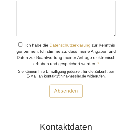
a
r
t
e
a
k
z
e
p
t
D
Ich habe die
Datenschutzerklärung
zur Kenntnis
i
S
genommen. Ich stimme zu, dass meine Angaben und
e
G
Daten zur Beantwortung meiner Anfrage elektronisch
r
V
e
erhoben und gespeichert werden.
*
n
O
Sie können Ihre Einwilligung jederzeit für die Zukunft per
S
-
E-Mail an kontakt@nina-nessler.de widerrufen.
i
E
e
i
d
i
Absenden
n
e
v
D
e
a
r
t
e
s
n
t
s
Kontaktdaten
ä
c