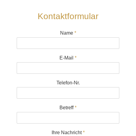
Kontaktformular
Name
*
E-Mail
*
M
i
t
d
Telefon-Nr.
e
m
L
a
d
Betreff
*
e
n
d
e
r
K
Ihre Nachricht
*