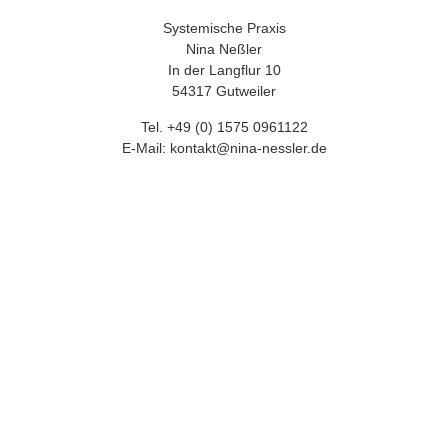
n
h
u
d
Systemische Praxis
t
n
Nina Neßler
z
i
e
In der Langflur 10
s
r
54317 Gutweiler
k
*
l
Tel. +49 (0) 1575 0961122
ä
r
E-Mail: kontakt@nina-nessler.de
u
n
g
v
o
n
G
o
o
g
l
e
.
M
e
h
r
e